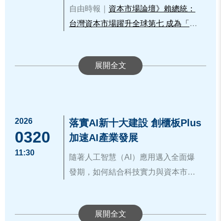
自由時報｜
資本市場論壇》賴總統：
台灣資本市場躍升全球第七 成為「亞
洲的那斯達克」
2026
落實AI新十大建設 創櫃板Plus
0320
加速AI產業發展
11:30
隨著人工智慧（AI）應用邁入全面爆
發期，如何結合科技實力與資本市場
動能，成為台灣產業轉型的核心議
櫃買中心主任秘書林婉蓉於致詞時指
題。由櫃買中心(Taipei Exchange)、
出，2026年是AI技術深入各行各業的
ESG世界公民數位治理基金會共同主