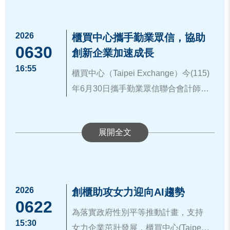
星，更是政府幫助產業對接國內外資
構雙向交流機會，櫃買中心今(115)年
表，包含甫於創業綻放計畫決選脫穎
金、加速關鍵技術培育早期新創的重
7月8日與國發會共同於「2026台灣創
而出，專注於骨科微創醫材的「艾斯
要策略。創投公會暨私募公會邱德成
2026
櫃買中心表示，截至目前，創櫃板已
櫃買中心攜手勤業眾信，協助
投暨私募投資年會」舉辦專場投資媒
創生醫」、深耕於高頻通訊技術的
0630
理事長也表示，計畫核心在於「專業
協助33家企業成功銜接興櫃，另還有
創新企業加速成長
合會，邀集創業綻放計畫最終獲獎團
「星相科技」、專攻疫苗與疾病檢測
伴跑」與「資本接軌」，未來將持續
超過200家企業正在創櫃板體系中持續
16:55
隊及優質創櫃板公司進行業務簡報，
櫃買中心（Taipei Exchange）今(115)
的「展興生物科技」、研發營養科學
引導資源來完善新創環境，讓資本成
成長，也期望透過與國發會合作舉辦
並安排創投業者、金融機構及企業投
年6月30日攜手勤業眾信聯合會計師事
麵食產品的「日日好食」、AI軟體醫
為支持新創夢想的強大力量。櫃買中
本次活動，讓專業投資人更了解新創
資部門與公司交流，現場十分熱絡。
務所於台北舉辦「創新+速×共創新局
材新創「先勁智能」、感染病原基因
心簡立忠董事長則表示，櫃買中心秉
櫃買中心簡立忠董事長表示，櫃買中
公司的業務特色與核心價值，進而發
企業媒合會」，協助新創企業的創新
檢測的「亞洲準譯」、多片型模組化
持扶植中小微創新企業的使命，對扶
心長期致力於建立健全的多層次資本
掘優質投資標的，並協助公司藉由資
產品與服務，能夠快速、精準對接策
ALD平台的「原子精製」、自行車客
植新創企業不遺餘力，持續透過創
市場體系，特別是專為中小微型創新
金支持及業務合作強化財務體質，加
略合作夥伴，扶植具備潛力的中小微
製化非圓形鏈盤的「皓準科技」、智
勤業眾信柯志賢總裁提到，勤業眾信
櫃、興櫃到上櫃的「多層次資本市場
企業量身打造的「創櫃板」，讓具備
速其成長發展。更多創櫃板資訊，詳
型及新創企業持續加速創新茁壯，共
慧水產養殖的「豐漁水產養殖」等獲
持續舉辦Morning Pitch活動，協助新
架構」，陪伴企業在不同發展階段健
潛力的團隊在發展初期便能獲得關鍵
見官網：
https://www.tpex.org.tw/stora
同為台灣的創新產業開創新局。
獎企業，另有專注於遠距智能健康照
創企業、策略夥伴及產業領袖建立連
全體質、提升能見度、強化募資能
養分。櫃買中心承襲歷年與專業會計
ge/about_event/gisaplus/index.htm#s
2026
本次企業媒合會邀請矽谷能源公司(股
創櫃助攻女力迎向AI趨勢
護的「遠東醫電」、打造全方位AI顧
結。多年來，櫃買中心持續打造友善
0622
力。
師事務所的成功合作經驗，再度聯手
c01
。
票代號：7678)蒞臨分享「創櫃板」的
客互動平台的「易得雲端」及台灣原
為落實政府性別平等推動計畫，支持
的新創發展環境，勤業眾信亦提供專
勤業眾信聯合會計師事務所共同舉辦
切身體驗，同時邀集8家涵蓋人工智
15:30
廠防禦型資安品牌的「騰雲運算」等
女力企業茁壯發展，櫃買中心(Taipei
業輔導與顧問服務，共同陪伴企業建