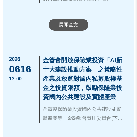
這次媒合會，為新創企業創造實質的
慧、生技醫療及電子零組件等具高度
創櫃板公司，共計12家優質新創公
Exchange)受邀出席6月20日女性創業
立穩健的成長基礎，協助企業逐步邁
業務與資金合作機會。簡董事長亦表
櫃買中心新創發展部何藹然組長於活
成長潛力的創新企業進行簡報各自領
司。
系列講座，分享創櫃板plus資源如何
向資本市場。
示，櫃買中心將持續作為中小微型創
動中介紹創櫃板plus機制，在創櫃板
域的產品及服務，會中透過與櫃買家
協助女力企業強化經營體質、加速企
新企業最堅實的靠山，陪伴更多創新
plus機制下，企業只要完成簡易內控
族、上市櫃公司企業創投(CVC)或創
業成長。此次女性創業系列講座主題
櫃買中心期望成為女力企業的堅強後
企業成長茁壯。
與財會制度的輔導建置，經櫃買中心
投法人進行業務或投資洽談交流，期
以當前趨勢AI議題為核心，分享AI工
盾，透過提供專業的資本市場觀念與
國發會詹方冠副主委(第二排右四）、
實地查核及核准登錄後，即可取得股
能藉由此次媒合會凝聚資本市場各方
具給創業者及其團隊帶來的轉變，協
資源支持，協助更多女力企業累積能
櫃買中心簡立忠董事長(第二排左四）
票代號，無須公開發行就能展現企業
力量，共同扶植中小微產業加速創
2026
櫃買中心代表及與會企業於女性創業
金管會開放保險業投資「AI新
助創業家打造新型態的創業模式、組
量，將創業熱忱轉化為實際的經營成
0616
及創投公會暨私募公會邱德成理事長
的透明經營與信譽，協助企業在品牌
新、成長茁壯。更多創櫃板資訊，歡
系列講座合影
十大建設推動方案」之策略性
資料來源：
織型態與思維。
https://www.tpex.org.tw/zh-
果，展現女力經濟的堅韌力量。
(第二排左三）於2026台灣創投暨私募
發展初期即建立知名度與信任度，並
迎參考櫃買中心官網專區：
https://ww
產業及放寬對國內私募股權基
12:00
tw/about/company/press/detail.html?2
資料來源：
https://www.tpex.org.tw/zh-
投資年會與簡報新創團隊合影。
能更快速的因應AI潮流所帶來的改
w.tpex.org.tw/storage/about_event/gis
金之投資限額，鼓勵保險業投
2923
tw/about/company/press/detail.html?2
變。櫃買中心長期支持中小微企業與
aplus/index.htm
。
資國內公共建設及實體產業
2895
新創公司發展，並鼓勵中小企業以創
為鼓勵保險業投資國內公共建設及實
櫃板為起點，逐步邁向興櫃及上櫃等
體產業等，金融監督管理委員會(下稱
資本市場。
金管會)已推動相關法規修正：
資料來源：
https://www.ib.gov.tw/ch/h
一、開放保險業投資「AI新十大建設