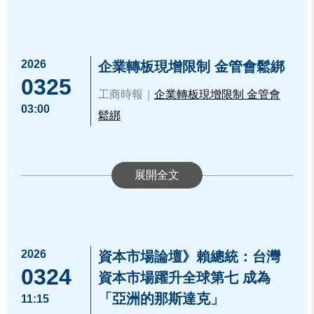
s/index.htm
。
市政府經濟發展局陳怡良副局長(左
4)、誠研創新鍾金峯董事長(左3)、櫃
買中心林婉蓉主任秘書(左2)、碩正科
2026
企業轉板現增限制 金管會鬆綁
技楊允斌董事長(右2)、全球系統整合
0325
葉韋麟董事(左1)及安永聯合會計師事
工商時報｜
企業轉板現增限制 金管會
03:00
務所李芳文會計師(右1)於會場合影留
▲櫃買中心王耀華經理（前排正中）
鬆綁
念。
與安永黃建澤營運長（前排左二）於
創櫃板Plus交流小聚活動與新創團隊
合影留念
2026
資本市場論壇》賴總統：台灣
0324
資本市場躍升全球第七 成為
「亞洲的那斯達克」
11:15