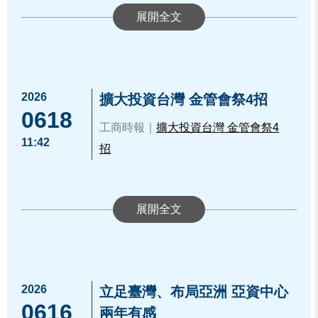
ome.jsp?id=239&parentpath=0,2,238
推動方案」之策略性產業
&mcustomize=multimessage_view.js
配合政府扶植五加二、六大核心戰
p&dataserno=202606160003&aplistd
略產業及五大信賴產業等策略性產業
n=ou=news,ou=multisite,ou=chinese,
之政策方向，金管會前已陸續發布
ou=ap_root,o=fsc,c=tw&dtable=News
2026
擴大投資台灣 金管會祭4招
櫃買中心簡立忠董事長(右七)及林婉蓉
「保險業資金辦理專案運用公共及社
0618
主任秘書(右九)、勤業眾信柯志賢總裁
會福利事業投資管理辦法」(下稱專案
工商時報｜
擴大投資台灣 金管會祭4
11:42
(右八)及李冠豪營運長(右六)，矽谷能
運用辦法)第2條之解釋令開放保險業
招
資料來源：
https://www.tpex.org.tw/zh-
源公司王君豪總經理(左五)與新創團隊
投資或放款予五加二、六大核心戰略
tw/about/company/press/detail.html?2
代表於「創新+速×共創新局 企業媒合
產業及五大信賴產業。鑒於行政院已
2906
會」合影留念
於115年1月28日核定「AI新十大建設
推動方案」，為鼓勵保險業投入AI新
十大建設之相關產業，協助政府加速
AI發展，落實臺灣成為智慧科技島之
2026
立足臺灣、布局亞洲 亞資中心
願景，爰修正解釋令規定，明定保險
0616
兩年有感