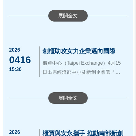
▲櫃買中心何藹然組長、安永台中所
出席本次活動的櫃買中心代表指出，
植為未來的「明日之星」。更多創櫃
強化臺版TISA制度功能與誘因，並盤
所，於4月16日舉辦「資誠創業成長加
公司邁向資本市場的重要里程碑。
陳明宏所長於創櫃交流小聚與創新企
創櫃板Plus是專為中小微企業量身打
板資訊，請詳：
https://www.tpex.org.t
點高雄資產管理專區試辦成果，研議
速器第七屆DemoDay」，邀集來自AI
業合影
造的制度，具有免辦理公開發行即可
w/storage/about_event/gisaplus/inde
將成熟業務擴展至全國。
應用、線上租車平台及車主管理系
資誠創業成長加速器自107年成立以
取得股票代號的優勢。企業只需透過
x.htm
。
統、廢輪胎再循環利用、短期居家照
來，由PwC Taiwan跨部門顧問團隊透
資訊來源：
https://www.tpex.org.tw/zh-
專業會計師輔導，建立內控與財會制
護平台、單次用內視鏡影像產品、貴
過提供全方位的資源、專業指導、鏈
tw/about/company/press/detail.html?2
度，即可有效提升品牌知名度與投資
2026
櫃買中心提到，新創企業是臺灣經濟
創櫃助攻女力企業邁向國際
金屬回收再循環利用、異種細胞癌症
結投資人和業界網絡，攜手各界夥伴
2777
0416
人信任度，並能吸引優秀人才加入，
創新轉型的關鍵力量，中小微企業經
免疫療法等多家新創公司負責人及高
櫃買中心（Taipei Exchange）4月15
們持續促進新創生態圈更多交流與合
是新創企業邁向上市櫃市場的重要里
輔導進入資本市場後，可增加知名
15:30
階管理人員分享公司業務特色、核心
日出席經濟部中小及新創企業署「女
作的機會，另自今年成立「創投俱樂
有關創櫃板相關資訊，請參考櫃買中
程碑。
度、業務或資金媒合機會、吸引人才
價值及技術創新性，新創企業亦對創
性創業飛雁計畫—澳洲市場實戰經
部」每季定期舉辦投資人交流活動，
心官網創櫃專區：
https://www.tpex.or
櫃買中心新創發展部何藹然組長於活
並提升整體員工薪資水準，優化企業
櫃板輔導資源表達高度肯定及興趣，
驗」講座，分享「創櫃板」資源，協
未來將持續串聯創投俱樂部投資人與
g.tw/storage/about_event/gisaplus/ind
動中介紹「創櫃板Plus」機制，強調
整體財務業務表現，對整體經濟發展
資訊來源：
https://www.tpex.org.tw/zh-
現場交流氣氛熱絡。
助女性創業家與新創企業強化經營體
創業成長加速器新創，期能激發更多
ex.htm
。
該平台整合產官學研的豐沛資源，能
有益。櫃買中心未來將持續與資誠攜
tw/about/company/press/detail.html?2
質，掌握全球市場機會。「女性創業
創業者的潛能並幫助新創在市場上脫
櫃買中心期望成為女力企業的堅強後
為企業建立完善的公司治理、財務制
手深入地區服務，協助更多企業加入
2768
飛雁計畫」旨在協助女性創業家鏈結
穎而出，共創產業更繁榮的明天。
盾，透過提供專業的資本市場觀念與
度與法令遵循，是新創及中小企業銜
創櫃板及邁向資本市場，從「隱形冠
國際資源，進而精準掌握全球市場的
資源支持，協助更多女力企業累積能
接資本市場的關鍵橋樑。特別是2025
軍」成為「明日之星」。
2026
櫃買與安永攜手 推動南部新創
發展契機，讓台灣的女力企業在跨足