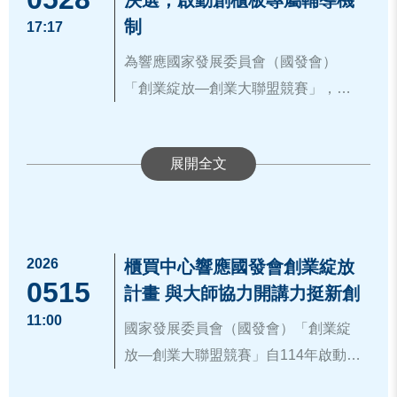
決選，啟動創櫃板專屬輔導機
金管會表示，本次法令修正期待引
動以來，已有57家金融機構進駐，並
菁英CEO回娘家」，除回顧入選企業
段提供相應協助，並持續推動永續發
(7674)則以創新的人才招募媒合平
人工智慧加速落地，以及綠色能源與
活動外，櫃買中心今年亦持續推動
制
17:17
導及鼓勵保險業發揮長期資金優勢，
推動授信融資、境外基金銷售及保險
的發展成果，也希望搭建企業彼此交
展與ESG資訊揭露，陪伴企業穩健成
台，解決科技產業人才短缺的痛點；
永續治理趨勢崛起，台灣企業雖面臨
「2026創櫃菁英選拔」，目前已開放
持續配合「AI新十大建設推動方案」
創新商品等38項試辦業務。其中，銀
流與合作的平台，讓創新經驗得以延
為響應國家發展委員會（國發會）
長、接軌國際。
遠醫科(7696)針對醫療院所開發智慧
挑戰，卻也迎來切入國際市場的新契
報名，截止至6月18日，廣邀具創新技
等行政院核定推動方案之政策方向，
行業授信融資業務累計動撥達2,720
續擴散。
「創業綻放—創業大聯盟競賽」，積
系統平台，強化居家醫療追蹤與病房
機。董事長指出，企業若要在快速變
術、商業模式與市場潛力之優質企業
協助國家建設及國內產業發展，並達
件，貸款餘額近494億元；財富管理業
極扶植全台具潛力之新創團隊、鏈結
照護效率，回應智慧醫療之需求。
動的環境中脫穎而出，除精進技術與
優先納入創櫃板輔導評估：決選
踴躍參與，善用創櫃板及資本市場資
成留財引資之政策目標。
務方面，客戶數達371人，投資餘額約
資本市場資源，櫃買中心（Taipei
商業模式外，更應善用外部資源，特
參賽30強屬公司組織者，由國發
源，提升企業能見度與成長機會，由
43億元。投信投顧業則推動未具證券
Exchange）特別推出「國發會創業綻
別是資本市場的支持，為企業成長注
更多創櫃板資訊，詳見官網：
會推薦並配合公司意願，優先納
https://w
創新走向市場、由台灣走向國際。詳
投資信託基金性質之境外基金多通路
放計畫 × 櫃買創櫃板專屬輔導方
入更強動能。
ww.tpex.org.tw/storage/about_event/g
入創櫃板輔導評估，協助企業接
細資訊請見活動官網：
https://gisa-elit
試辦，上架12檔產品，投資人持有金
案」，針對本次計畫入選團隊提供創
isaplus/index.htm#sc01
軌資本市場。
。
e-award.careernet.org.tw/
。
額達33億元。保險業部分，創新型商
櫃板輔導、投資媒合、專業資源串聯
免費參加創櫃板輔導課程：入選
2026
櫃買中心響應國發會創業綻放
品累計有效契約219件，總保費收入達
及媒體曝光等多元支持措施。
0515
初賽之300組新創團隊，均可免
計畫 與大師協力開講力挺新創
櫃買中心帶領騰雲運算、元皓、立達
36億元，顯示專區發展上已初步展現
櫃買中心長期秉持扶植中小微企業及
費參加創櫃板輔導課程，協助新
11:00
科、富宸、數位獵人及遠醫科等各具
成效，逐步形成資產管理產業聚落，
新創事業之使命，持續建構由創櫃、
國家發展委員會（國發會）「創業綻
創企業建立資本市場基礎觀念及
特色創櫃板公司參加《InnoVEX
帶動南臺灣金融發展，平衡臺灣南北
興櫃至上櫃之多層次資本市場架構，
放—創業大聯盟競賽」自114年啟動以
資料來源：
https://www.tpex.org.tw/zh-
經營治理能力。
2026》新創展會。
發展。
陪伴企業於不同發展階段健全經營體
來，透過完整的培訓及輔導，積極扶
tw/about/company/press/detail.html?2
優先參加創櫃板投資媒合會：邀
櫃買中心（Taipei Exchange）應邀出