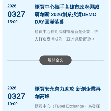
同時，亦能具備穩健的財務思維與完
2026
櫃買中心攜手高雄市政府與誠
善的治理架構。
0327
研創新 2026創業投資DEMO
▲櫃買中心林婉蓉主任秘書（右3）與
DAY圓滿落幕
15:00
全國商總賴茂山會務顧問(右4)、楊琦
櫃買中心長期深耕扶植新創企業，致
琳主任（左4）及講師元勛國際吳志賢
力打造臺灣成為「亞洲資產管理中
董事長(左2)、資誠張珍綺副總經理(右
心」的重要基礎，今年首度與高雄市
櫃買中心簡立忠董事長於致詞時表
2)合影留念。
政府經濟發展局及誠研創新(股)公司攜
示，感謝高雄市經發局與誠研創新共
手合作，於3月27日假高雄萬豪酒店舉
同打造新創團隊與資本市場接軌的重
辦第三屆「2026 高雄創業投資DEMO
高雄市政府經濟發展局陳怡良副局長
要平台，而櫃買中心始終秉持「扶植
DAY - TPEx創櫃募資」活動，現場匯
表示，高雄市政府致力於扶植新創企
中小微企業、壯大資本市場根基」的
聚新創團隊、加速器及創投機構、上
業，配合原有的重工業基礎，成為新
使命，透過創櫃板、興櫃到上櫃的多
2026
櫃買中心多年來陪伴中小微企業成長
櫃買安永齊力助攻 新創企業再
市櫃企業創投(CVC)及會計師事務所
創企業的重要基地，Demo Day活動邁
0327
層次平台及市場，讓企業能依不同發
茁壯，扮演新創公司進入資本市場的
創高峰
等多元參與者，促進資源交流與媒
入第三年，過去成功協助多家新創企
展階段，循序建立制度、提升能見
導航員。創櫃板成立邁入第13年，成
10:00
合，展現臺灣新創生態系的蓬勃動
櫃買中心（Taipei Exchange）為發揮
業獲得資金，也促成多項實質PoC合
度；簡董事長也提到，有許多公司對
果豐碩，至今已成功扶植34家公司轉