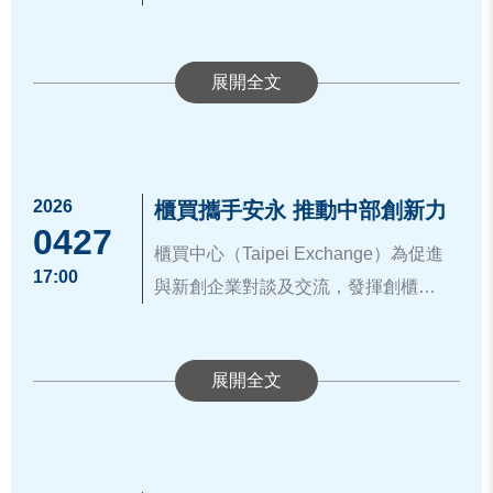
力，更能提升銀行及大型企業客戶的
單位推薦參加本次選拔活動之公司；
2789
設、再生能源及五大信賴產業，截至
e-award.careernet.org.tw
。
平台功能，特攜手國家衛生研究院以
信任感，讓企業在融資及簽訂大型採
評選構面分為五大面向，就市場需求
櫃買中心表示，創櫃板 Plus 是專為中
115 年第1 季底，整體保險業資金專案
櫃買中心表示，櫃買中心成立至今已
及安永聯合會計師事務所，於5月6日
購合約時更有競爭力。
▲圖說：櫃買中心出席代表、與會來
與規模、技術門檻、產品創新與行
小微企業量身打造的制度，具有免辦
運用公共及社會福利事業投資金額約
超過30個年頭，始終秉持扶植中小微
舉辦新創小聚活動，期盼藉由跨領域
賓及創業綻放計畫入選團隊於本系列
銷、財務狀況及經營團隊進行評分，
理公開發行即可取得股票代號的優
6,385 億元，較計畫推動前增加70億
創新企業的使命，長期投入創新、新
合作建立更具彈性且多元的新創交流
為協助更多新創企業邁向卓越，櫃買
講座活動合影。
評選流程則包含書面審查、前10名入
勢。企業只需透過專業會計師輔導，
元。
創以及青年創業的協助工作，也透過
平台，透過各界菁英的對談與經驗傳
中心與安永輔導團隊將持續合作，藉
選企業之培訓作業及最終決選暨頒獎
建立內控與財會制度，即可有效提升
五、擴大投資臺灣計畫：
創櫃、興櫃到上櫃的「多層次資本市
承，擴大新創生態圈之能量並厚植產
由深度對話與實務經驗分享，引導企
典禮；前3名除總獎金新臺幣60萬元
品牌知名度與投資人信任度，並能吸
資訊來源：
https://www.tpex.org.tw/zh-
2026
櫃買攜手安永 推動中部創新力
(一) 臺灣創新板推出取消投資人限
場架構」，陪伴企業在不同發展階段
業競爭力。本次活動吸引包含台灣醫
業建立財會內控制度並順利進入資本
0427
外，屬創櫃板公司或輔導中公司者另
引優秀人才加入，是新創企業邁向上
tw/about/company/press/detail.html?2
制、交易制度與一般板接軌等多項新
健全體質、提升能見度、強化募資能
療器材業、醫療軟體顧問業、電子材
櫃買中心（Taipei Exchange）為促進
市場，致力將每一位「新創先鋒」培
可獨享業務或投資媒合洽談、行銷媒
市櫃市場的重要里程碑。安永聯合會
2818
17:00
制，已新增12家公司掛牌，115年度
力。為響應國家發展委員會統籌規劃
料業、生化科技研發業等領域新創企
與新創企業對談及交流，發揮創櫃板
植為未來的「明日之星」。更多創櫃
體專題報導及創櫃菁英課程補助等豐
計師事務所專業團隊亦於會中介紹其
累積總成交已達約908億元，較去年同
「AI新十大建設」推動方案，以及金
業參加，於會中分享公司核心價值及
平台功能，再度攜手安永聯合會計師
板資訊，請詳：
https://www.tpex.org.t
富內容，歡迎全台新創菁英踴躍報
提供之會計及內部控制制度等諮詢與
櫃買中心為加速新創動能，積極串連
期成長289%，全面提升市場參與度，
融監督管理委員會「亞洲資產管理中
技術創新性，並深入瞭解創櫃板輔導
事務所於4月27日舉辦台中地區的新創
w/storage/about_event/gisaplus/inde
名。
輔導服務，藉由提升企業營運合規性
創櫃板大聯盟資源，並聯手安永聯合
助力新興產業成長。於114年10月推
心」擴大投資台灣計畫-擴大投資創投
資源，現場氣氛熱絡。
小聚活動，吸引台灣在地食品餐飲
x.htm
。
及財務透明度，協助企業順利登錄創
會計師事務所展開深度交流。本次活
動「亞洲創新籌資平臺」計畫，策略
與新創之目標，櫃買中心持續透過創
業、半導體及面板產業、個人防護裝
為協助更多新創企業邁向卓越，櫃買
櫃板。
動首先由櫃買中心代表針對創櫃板的
聚焦股票市場及債券市場兩大主軸，
櫃板協助中小微創新企業從制度設
備領域及室內定位與導航技術等領域
中心與安永輔導團隊將持續合作，藉
流程與多項輔導配套措施說明，接著
對接產業需求，擴大我國資本市場規
計、輔導資源到實務操作全面升級，
新創企業參加，於會中分享公司核心
由深度對話與實務經驗分享，引導企