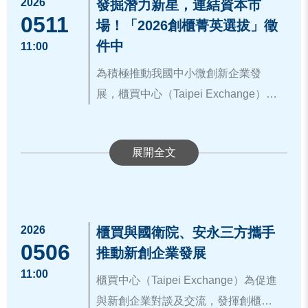
禮與得獎者合影留念
平台」及「國家級的信賴與加持」三
2026
資訊來源：
https://www.tpex.org.tw/zh-
發掘潛力新星，連結資本市
元(成長118%)，客戶數亦由9,500人提
企業體質，順利取得進入資本市場的
跨越成長痛點，創造從隱形冠軍蛻變
0511
曝光機會。
大核心資源，由櫃買中心引薦專業會
tw/about/company/press/detail.html?2
場！「2026創櫃菁英選拔」徵
升至2.4萬人(提升153%)。
入場券，為新創生態圈注入強勁動
為明日之星的重要里程碑。創櫃板不
櫃買中心表示，截至目前，創櫃
計師團隊輔導，協助公司建置基本內
2793
件中
11:00
(二) 家族辦公室業務持續發展，銀行
能。
只是新創企業發展的起點，更是一條
板已協助31家企業成功銜接興
部控制與會計制度，並開設多元化輔
於高雄專區試辦家辦業務，已累計服
為積極推動我國中小微創新企業發
接軌資本市場的直通車。透過分階段
櫃，還有超過200家企業正在創
導課程，可免除支付高昂的外部顧問
務161家、受託管理資產近712億元；
展，櫃買中心（Taipei Exchange）延
的輔導機制，新創企業可依公司發展
櫃板體系中持續成長，未來將持
費用，而得以透過企業體質的強化，
另經跨部會研商後，已確立「臺灣傳
續首屆參與者之熱情回饋，賡續舉辦
階段，逐步從創櫃板銜接至公開發行
續與政府創新創業政策攜手合
提升資訊揭露品質，強化與資本市場
本次「2026創櫃菁英選拔」延續首屆
承信託」制度架構，存續期間可達100
第二屆創櫃菁英選拔活動，透過公開
及興櫃，最終邁向上市櫃的寬廣舞
作，透過資本市場資源整合與輔
的連結機會；透過創櫃板的專屬籌資
選拔內容，募集對象為創櫃板公司、
年，逐步完善高資產客戶跨世代資產
選拔與專業評選機制，聚焦具備前進
臺。更多創櫃板資訊，詳見官網：
http
導機制，協助更多具發展潛力的
平台，企業得免除繁瑣的公開發行程
創櫃板輔導中公司、符合創櫃板管理
傳承機制。
資本市場潛力之優質新創公司，提供
s://www.tpex.org.tw/storage/about_ev
新創團隊加速成長，共同打造台
序，即可合法向投資大眾或機構法人
辦法第5條第1項具創新創意構想條件
四、資金投入公建計畫：金管會配合
入選公司豐富培訓與輔導資源，最終
ent/gisaplus/index.htm#sc01
。
灣創新創業生態系。
進行籌資，大幅降低籌資成本與門
之一者（例如：已取得「公司具創新
國發會「兆元投資國家發展方案」設
獲獎公司另可獲得更多曝光與媒合機
檻；而登錄「創櫃板」並取得專屬股
創意意見書」、最近年度營收已逾5千
2026
櫃買與國衛院、安永三方攜手
置平台，積極引導資金投入公共建設
會，協助公司加速成長發展，強化未
0506
票代號，等同於獲得國家級的專業肯
萬、已獲國發基金投資、已取得經濟
推動新創企業發展
及策略性產業，透過放寬投資限制、
來與資本市場的連結機會。本屆報名
定。這份無形的信賴資產，不僅能顯
部SBIR或SIIR計畫補助、科學園區內
資訊來源：
https://www.tpex.org.tw/zh-
11:00
調整風險係數及優化制度設計等，促
期間為115年5月11日至115年6月18
櫃買中心（Taipei Exchange）為促進
著提升企業在高階人才招募上的競爭
之科學事業等），或獲得創櫃板推薦
tw/about/company/press/detail.html?2
進保險資金與民間資本投入基礎建
日，詳情見活動官網：
https://gisa-elit
與新創企業對談及交流，發揮創櫃板