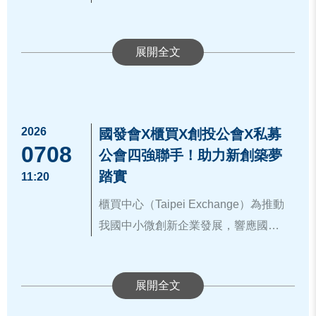
務透明度，協助企業順利登錄創櫃
資中心
櫃買中心何藹然組長(左五)、南科育成
板。
中心張淵舜經理(左四)、安永洪福讚會
資料來源：
https://www.tpex.org.tw/zh-
為協助更多新創企業邁向卓越，櫃買
計師(右四)與新創企業代表合影
tw/about/company/press/detail.html?2
中心與安永輔導團隊將持續合作，藉
2935
由深度對話與實務經驗分享，引導企
業建立財會內控制度並順利進入資本
2026
國發會X櫃買X創投公會X私募
市場，致力將每一位「新創先鋒」培
0708
公會四強聯手！助力新創築夢
植為未來的「明日之星」。更多創櫃
踏實
11:20
板資訊，請詳：
https://www.tpex.org.tw/storage/about_eve
櫃買中心（Taipei Exchange）為推動
我國中小微創新企業發展，響應國家
發展委員會（國發會）「創業綻放—
國發會詹方冠副主委於致詞時表示，
創業大聯盟競賽」計畫，透過鏈結資
「創業大聯盟競賽」選拔培訓過程不
本市場資源，積極扶植台灣具潛力之
僅能精準發掘具發展潛力的明日之
新創團隊。為提供新創團隊與投資機
本次活動聚焦由新創公司進行業務發