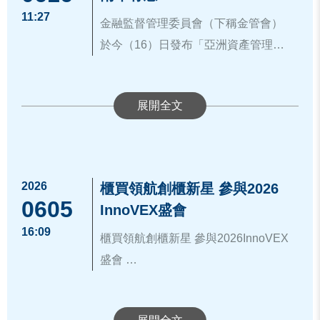
業得投資或放款予「AI新十大建設推
11:27
動方案」之策略性產業，擴大保險業
金融監督管理委員會（下稱金管會）
資金運用範圍。
於今（16）日發布「亞洲資產管理中
金管會表示，為配合行政院推行重
心成果報告」，自113年9月推動相關
資料來源：
https://www.fsc.gov.tw/ch/h
要政策，相關產業如為配合「AI新十
政策以來，在法規鬆綁與制度創新帶
ome.jsp?id=96&parentpath=0,2&mcu
大建設推動方案」及其他行政院核定
動下，截至115年4月底，已累計完成
stomize=news_view.jsp&dataserno=2
之推動方案，且經目的事業主管機關
52項法規調適，整體金融業資產管理
02606160001&dtable=News
認定屬於推動方案鼓勵投資之產業，
規模較113年6月增加達新臺幣(以下
保險業即得據以辦理投資或放款。
同)10.62兆元，高資產財富管理業務
2026
櫃買領航創櫃新星 參與2026
二、調整保險業投資國內私募股權基
亦呈現倍數成長。全體已達成資產管
0605
InnoVEX盛會
金之投資限額規定
理規模2年預期增加4兆元的目標，顯
16:09
配合國內私募股權基金市場發展，
示政策成效已逐步展現。
櫃買領航創櫃新星 參與2026InnoVEX
專案運用辦法第2條第2款已明定保險
金管會表示，本項政策以「留財引
盛會
業得投資符合主管機關所定條件且投
資、支持產業發展」為核心，透過五
櫃買中心(Taipei Exchange)為積極扶
資範圍為配合政府政策項目之私募股
大推動計畫及16項策略，並依第一階
植國內創新創意企業，並對接國際資
櫃買中心自107 年起參與此一盛會，