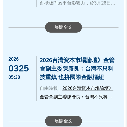
能，活動在熱烈交流氛圍中圓滿落
創櫃板Plus平台影響力，於3月26日與
作，今年更與櫃買中心合作，導入資
於登錄創櫃板所需成本及人力有所疑
▲櫃買中心林婉蓉主任秘書（前排左
為公開發行、31家登錄興櫃，並有8家
幕。
安永聯合會計師事務所聯手舉辦年度
本市場的制度資源，希望未來能夠持
慮，為此特別邀請碩正科技(股)公司及
4）與全國商總“品牌加速暨國際授權
本次活動吸引了多家深具創新潛力的
公司完成上櫃或上市掛牌。櫃買中心
首場的新創小聚交流活動，不僅展現
續與櫃買中心合作，一起推動更多的
全球系統整合(股)公司代表分享其透過
CEO輔導計畫”參訪學員合影留念。
企業參與，產業範疇擴及農業廢棄物
期許所有新創團隊能透過創櫃板的輔
櫃買中心推動多元新創產業加速成長
優質企業進入資本市場。
資訊來源：
https://www.tpex.org.tw/zh-
創櫃板進入資本市場的經驗，提供新
再生回收、能源租賃維護等綠色永續
導資源穩步成長，逐步邁向興櫃及上
的熱情，更彰顯安永致力於發掘並輔
tw/about/company/press/detail.html?2
出席本次活動的櫃買中心代表指出，
創團隊具體參考，並激發更多創新思
領域，半導體大數據分析技術領域，
櫃市場，響應政府AI新十大建設之
導具潛力新創企業的專業能力。
2749
創櫃板Plus是專為中小微企業量身打
維。
以及台灣茶文化創新、智慧教育等生
「亞洲創新籌資平臺」，共同實現臺
造的制度，具有免辦理公開發行即可
活應用領域。參與企業於現場分享其
灣邁向「亞洲資產管理中心」的願
2026
為協助更多新創企業邁向卓越，櫃買
2026台灣資本市場論壇》金管
取得股票代號的優勢。企業只需透過
0325
核心技術與創新理念，透過跨產業的
景。更多創櫃板資訊，請參閱官方網
中心與安永輔導團隊未來將持續合
會副主委陳彥良︰台灣不只科
專業會計師輔導，建立內控與財會制
能量碰撞，體現台灣新創生態圈蓬勃
站：
https://www.tpex.org.tw/storage/a
作，藉由深度對話與實務經驗分享，
技重鎮 也拚國際金融樞紐
05:30
度，即可有效提升品牌知名度與投資
多元的生命力。
bout_event/gisaplus/index.htm#sc01
引導企業建立財會內控制度並順利進
自由時報｜
2026台灣資本市場論壇》
人信任度，並能吸引優秀人才加入，
入資本市場，致力將每一位『隱形冠
金管會副主委陳彥良︰台灣不只科技
是新創企業邁向上市櫃市場的重要里
軍』培植為未來的『明日之星』。更
重鎮 也拚國際金融樞紐
程碑。
多創櫃板資訊，請詳：
https://www.tpe
x.org.tw/storage/about_event/gisaplu
▲櫃買中心簡立忠董事長(右3)、高雄