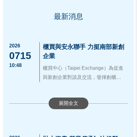
最新消息
2026
櫃買與安永聯手 力挺南部新創
0715
企業
10:48
櫃買中心（Taipei Exchange）為促進
與新創企業對談及交流，發揮創櫃板
平台功能，已攜手安永聯合會計師事
務所展開多場創櫃小聚系列活動，本
次活動於7月9日假南科育成中心舉
辦，邀請數位醫療、藝文服務、金融
科技、智慧機械設備、綠能環保、生
物科技等領域之企業負責人共襄盛