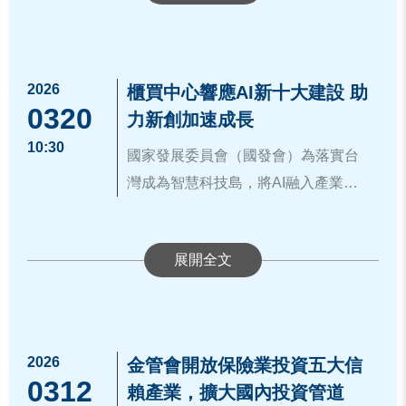
關鍵時刻，健全的治理體系是新興科
辦之「AI for Good 、AI for Health、AI
ESG世界公民數位治理基金會陳春山
技穩健發展的基石。櫃買中心長期擔
for Smart City」論壇，於今（20）日
董事長表示，AI的價值不應僅止於技
任創新企業對接資本市場的橋樑，透
在南港展覽館2館隆重舉行。本次論壇
術的突破，更應落實於「科技向善」
過「創櫃、興櫃、上櫃」多層次市場
2026
針對AI新創企業「高研發投入」與
櫃買中心響應AI新十大建設 助
聚焦「AI智慧城市」、「AI大健康產
的治理。透過產學研的跨域合作，我
0320
體系，陪伴AI企業在不同成長階段獲
「重無形資產」的特性，櫃買中心新
力新創加速成長
業」及「AI新創與資本市場發展」三
們將推動AI共好理念落實於政策與產
得必要的資金支持與社會信任。林主
創發展部代表於論壇中詳細剖析了
10:30
大領域，吸引產官學研界重量級嘉賓
國家發展委員會（國發會）為落實台
業實踐，並協助AI新創在具備永續價
櫃買中心表示，未來將持續以「創櫃
秘強調，當企業能透過資本市場獲得
「創櫃板Plus」新制的優勢，透過
齊聚，探討AI如何在倫理、治理與永
灣成為智慧科技島，將AI融入產業與
值的基礎上穩健成長。希望透過今日
板Plus」為核心，發揮資本市場的影
資源，並將其投入符合ESG與「AI for
「強化誘因、簡化程序、多元推廣、
續價值的基礎上，創造社會長遠影響
生活，統籌規劃「AI新十大建設」推
的跨界對話，能加速AI應用從概念走
響力，落實政府「AI新十大建設」政
Good」精神的研發時，便能形成產業
應邀出席Bootcamp業師輔導活動的櫃
分級輔導」四大策略，提供中小企業
。
動方案，聚焦「智慧應用」、「關鍵
向實際執行，為台灣AI產業的下一個
策目標，讓台灣成為智慧科技島。並
進步的「正向循環」。
買中心林婉蓉主任秘書於致詞時提
更便捷的申請流程、更多元的創新評
技術」、「數位基磐」三大主軸，並
黃金十年打下堅實基礎。
透過制度化的治理輔導與多元的媒合
到，櫃買中心被世界銀行譽為「扶植
估、更豐富的輔導課程及更吸睛的媒
強調區域均衡發展。同時，為厚植台
櫃買中心自成立以來，始終秉持「扶
平台，使台灣優秀的AI新創將能從創
中小企業最有經驗的交易所」，長期
合活動，協助企業募資、擴展市場，
灣創新能量並帶動全台創業風潮，國
植中小微企業、壯大資本市場根基」
櫃板穩健出發，讓科技的進步真正落
深耕扶植新創企業，透過創櫃板、興
讓企業能提早進入資本市場。此外，
發會與創投公會於去(114)年啟動新創
的使命，為響應政府「中小微企業多
實為社會的福祉。
櫃到上櫃的多層次市場架構，協助新
櫃買中心更聯手台灣智慧雲端服務公
2026
金管會開放保險業投資五大信
界最強後援的國家級創業支持行動：
元振興發展計畫」及「AI新十大建
0312
創企業在不同階段逐步健全制度、提
司及資誠會計師事務所，啟動AI專屬
賴產業，擴大國內投資管道
「創業綻放—創業大聯盟競賽」，將
設」政策，積極推動「創櫃板Plus」