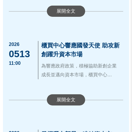
二、普惠永續融合計畫：臺灣個人投
質、提升市場能見度及強化募資能
植全台具潛力之新創團隊。本次通過
2842
請決選參賽30強擔任投資媒合會
席本次系列講座，深入解析創櫃板制
資儲蓄帳戶(Taiwan Individual
力。配合國發會「創業綻放計畫」決
創業綻放計畫初賽之之新創團隊，已
簡報公司，享有專屬時段分享公
度並參與會後專業諮詢媒合，期能協
Savings Account, TISA)制度上線後，
選活動，櫃買中心針對計畫入選團隊
具備初步商業模式與市場驗證基礎，
櫃買中心表示，截至目前，創櫃板已
司特色及業務發展現況暨與現場
助新創團隊建立清晰的成長路徑，為
與會嘉賓於創櫃菁英CEO回娘家活動
截至115年5月底已吸引約16.4萬人開
提供五大專屬輔導措施：
然面對規模化成長及健全財務體質
協助31家企業成功銜接興櫃，還有超
投資方媒合交流，協助新創企業
未來銜接資本市場做好準備。櫃買中
合影
戶，並由25家投信提供45檔基金，帳
等，尚須借重跨域專家助力與支持。
過200家企業正在創櫃板體系中持續成
拓展投資與策略合作機會。
心自成立以來，長期深耕扶植新創企
2026
櫃買中心響應國發天使 助攻新
戶資產規模已達173.23億元；永續金
為此，國發會特別於115年5月8日至
長。本次參賽的新創團隊，未來將從
資料來源：
https://www.tpex.org.tw/zh-
0513
協助 推薦進入會計師事務所新創
業，透過創櫃板、興櫃到上櫃的多層
創躍升資本市場
融方面，截至115年4月底，我國永續
14日於北中南三地舉辦「大師開講暨
創意走向市場、從技術走向商業化，
tw/about/company/press/detail.html?2
孵化器：配合公司意願，協助推
次市場架構，協助新創企業在不同階
11:00
債券發行已累計達317檔、總額逾
資本市場布局講座」，整合櫃買中
為響應政府政策，積極協助新創企業
而櫃買中心期能接續國家的政策美意
2845
薦決選參賽30強進入會計師事務
段逐步健全制度、提升能見度與募資
9,321億元，已有效發揮資金導引功
心、上市櫃企業創業家、成功登錄創
成長並邁向資本市場，櫃買中心
及跨域資源整合力量，響應打造更完
所的新創孵化器，享有孵化器專
能力。同時，也藉由「創櫃板」提供
能，支持綠色轉型與永續發展。
櫃板或獲投企業、專業創投機構及四
（Taipei Exchange）與行政院國家發
整的新創支持體系，透過創櫃板協助
業諮詢、資源媒合及產業網絡與
包含會計師免費輔導課程、資訊揭露
行政院長卓榮泰（中）、國家發展委
當新創企業度過初期的存活期，邁向
三、財富管理促進計畫：
大會計師事務所之跨界能量，提升新
展基金創業天使投資方案（簡稱國發
新創企業逐步健全財務與制度基礎，
生態圈串聯等眾多資源。
平台及媒合活動等多元資源，希望協
員會主委葉俊顯（右六）、金管會副
成長階段時，關鍵在於「制度」、
(一) 銀行高資產業務成長尤為顯著，
創團隊進入資本市場的戰鬥力。
天使方案）攜手合作，推出國發天使
提升市場信任度，一步一步走向更大
免費媒體行銷曝光機會：針對最
助優質企業穩健成長，提供新創團隊
主委陳彥良(右三)、創投公會理事長邱
「信賴」與「規模擴大」。新創企業
截至115年4月底，辦理高資產業務之
方案專屬的「創櫃板登板輔導計
的舞台。更多創櫃板資訊，詳見官
櫃買中心表示，透過此次與國發天使
終獲獎9組新創團隊(總統獎3
最強力的支援後盾，成為中小微企業
德成（右五）及櫃買中心董事長簡立
透過本項輔導計畫將有機會獲得「免
銀行已由12家增加至21家，高資產業
畫」，提供國家級的專業輔導資源，
網：
https://www.tpex.org.tw/storage/a
方案深度合作，期望能為新創夥伴建
組、院長獎6組)，安排於社群平
成長路上的最佳陪跑員。
忠（左一）於創業大聯盟競賽頒獎典
費的頂級輔導」、「免費的股權籌資
務管理規模由1.17兆元成長至2.55兆
協助具發展潛力的新創企業全面升級
bout_event/gisaplus/index.htm#sc01
。
構最穩固的發展基礎，協助企業順利
台媒體報導，提供更多媒體行銷