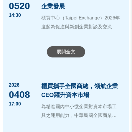
量，將創業熱忱轉化為實際的經營成
0520
年推出的新制大幅優化了申請流程，
企業發展
海外市場時能擁有更強大的競爭力。
果，展現女力經濟的堅韌力量。
友善極具創新性與成長潛力的企業加
14:30
櫃買中心（Taipei Exchange）2026年
入，並能透過櫃買中心媒合天使投資
度起為促進與新創企業對談及交流，
人、創投機構與法人資金，搭配多元
發揮創櫃板平台功能，攜手安永聯合
的分級輔導課程，以及與中大型企業
會計師事務所展開創櫃小聚系列活
的產業串聯，增強企業經營能量，為
這次交流活動中，首先由櫃買中心代
動。本次活動於5月19日於高雄地區舉
企業的國際化發展奠定穩固基礎。
表介紹創櫃板制度、登錄流程與輔導
辦，邀請長照服務業、汽車零件業、
資源內容，中小微企業經輔導進入資
半導體檢測業、玻璃製造業、自動控
為協助更多新創企業邁向卓越，櫃買
本市場後，可增加知名度、提升業務
制設備工程業、食品製造業等領域之
中心與安永輔導團隊將持續合作，藉
或資本媒合機會、吸引人才並提升整
2026
櫃買攜手全國商總，領航企業
負責人及高階管理人員共襄盛舉。參
由深度對話與實務經驗分享，引導企
0408
體員工薪資水準，優化企業整體財務
CEO躍升資本市場
▲櫃買中心李柏宏組長(左六)、資誠聯
與公司於會中分享公司核心價值及技
業建立財會內控制度並順利進入資本
資訊來源：
https://www.tpex.org.tw/zh-
業務表現，對整體經濟發展有益。安
17:00
合會計師事務所林永智營運長(左四)、
術創新性，並深入瞭解創櫃板輔導資
為精進國內中小微企業對資本市場工
市場，致力將每一位「新創先鋒」培
tw/about/company/press/detail.html?2
永聯合會計師事務所專業團隊亦於會
顏裕芳會計師(左五)、吳仁杰會計師
源，現場氣氛熱絡。
具之運用能力，中華民國全國商業總
植為未來的「明日之星」。更多創櫃
2763
中介紹其提供之會計及內部控制制度
(左三)合影留念。
會「品牌加速暨國際授權CEO輔導計
板資訊，請詳：
https://www.tpex.org.t
等諮詢與輔導服務，藉由提升企業營
櫃買中心林婉蓉主任秘書表示，櫃買