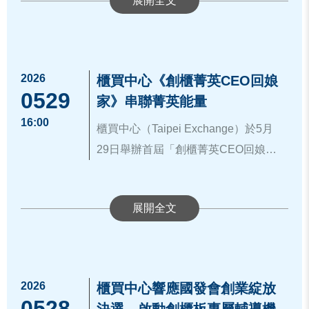
權基金(PE)，並應符合相關規範。本
段，「二年有感、四年有變、六年有
本市場，今年特邀集6 家優質創櫃板
持續協助具潛力的創櫃板公司提升國
次為推動「兆元投資國家發展方案」
成」之推動目標，逐步打造具臺灣特
公司參加台北「InnoVEX 2026」新創
際曝光度，今年仍邀請優質創櫃板公
策略二、優化投入公共建設之投融資
色之資產管理生態系。目前五大推動
展會，展現創櫃板企業在數位雲端、
櫃買中心長期致力於打造友善的新創
司共襄盛舉，於「創櫃新星主題專
條件－鼓勵保險業投資公共建設型PE
計畫重要成果如下：
精準醫療、智慧製造與 AI 應用等前瞻
生態圈。創櫃板成立至今已成功培育
區」設展。本次參與展出的創櫃板公
2026
櫃買中心《創櫃菁英CEO回娘
之措施，經參酌相關業者於「兆元投
一、壯大資產管理計畫：
領域的堅強實力。隨著人工智慧
34 家公司走向公開發行、31 家登錄興
0529
司包括︰騰雲運算(7405)專攻CDN 加
展望未來，櫃買中心將持續以「創櫃
家》串聯菁英能量
資國家發展方案」法規調適平台所提
(一) 國內資產管理能量持續擴大，管
（AI）與半導體技術重新定義全球產
櫃，更有 8 家順利掛牌上市櫃。櫃買
速與抗DDoS 攻擊防禦技術，為數位
板 Plus」為核心，落實「輔導更有
16:00
建言及主政機關之建議事項，爰修正
理資產規模突破兆元之投信公司已由3
業競爭格局，亞洲指標性新創盛會
櫃買中心（Taipei Exchange）於5月
中心不只是企業掛牌的平台，更是新
轉型時代的企業提供關鍵的安全護
感、媒合更有效、品牌更響亮」三大
解釋令規定，將保險業投資依「國家
家增加至8家，主動式ETF市場亦快速
「InnoVEX2026」，於 6 月 2 日至 5
29日舉辦首屆「創櫃菁英CEO回娘
創成長路上最強大的戰略夥伴。本次
盾；元皓(7449)展示高品質醫療助聽
承諾，並積極實踐「亞洲資產管理中
發展委員會促進私募股權基金投資產
成長，去年5月首檔掛牌，截至115年
日假台北南港展覽館 2 館隆重登場。
家」活動，邀請去（2025）年「創櫃
率領創櫃板精英挺進InnoVEX 2026，
設備，結合綠色能源與健康科技；立
心」的政策願景，全力協助新創企業
業輔導管理要點」取得資格函之國內
5月底已有30檔上市，規模逾8,700億
櫃買中心「創櫃新星主題專區」除了
菁英選拔」入選之20家企業CEO與評
這不僅是展示前瞻技術的舞台，更是
達科(7505)作為專業機器人設計公
櫃買中心董事長於開場致詞時表示，
從創櫃板出發，穩健邁向興櫃與上市
私募股權基金所適用之投資限額，由
元，顯示產品多元化已逐步發酵。同
專人解說外，參觀者還可親自體驗各
選委員齊聚一堂，透過經驗分享、交
與國際市場對接的絕佳契機。
司，提供雲端、APP 及機器人解決方
在座皆是自眾多競爭者中脫穎而出的
櫃的國際大舞台。
被投資對象已發行股份總數或實收出
時已有8家外資投信來臺設立區域中
家公司展示的創新產品與服務，於參
流對談與資源鏈結，持續凝聚台灣創
案，展現機器人技術與生活場景的深
優秀團隊，不僅展現創新能力與市場
資額之20%調整為與創業投資事業相
心，顯示國際機構對臺灣市場發展潛
展期間吸引大量參觀者駐足，反響熱
新創業能量。櫃買中心表示，去年辦
櫃買中心進一步表示，將持續建構多
度融合；富宸(7543) 則專注於自動化
潛力，更是帶動台灣產業升級、數位
同之25%，以提升保險業資金運用效
力的肯定。
烈，獲得廣泛好評。
理創櫃菁英選拔，成功發掘多家具成
層次資本市場體系。從創櫃板、興櫃
控制系統的研發與整合，助力台灣製
轉型與經濟韌性的重要力量。面對近
2026
櫃買中心響應國發會創業綻放
率及資金配置彈性。
(二) 高雄資產管理專區自114年7月啟
長潛力之企業；今年特別舉辦「創櫃
市場到上櫃主板，依企業不同成長階
0528
造業邁向智慧化升級；數位獵人
年地緣政治變動、全球供應鏈重組、
除辦理本次「創櫃菁英CEO回娘家」