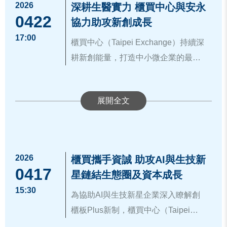
透過分組對談，協助創業團隊了解櫃
2026
深耕生醫實力 櫃買中心與安永
模，115年已新增11家公司上市。
致力為新創企業提供一條有制度、有
價值及技術創新性等，並深入瞭解創
業建立財會內控制度並順利進入資本
0422
買中心資源。安永服務團隊亦於現場
協力助攻新創成長
(二) 同時持續推動REITs制度發展、擴
資源的成長跑道。
櫃板輔導資源，現場氣氛熱絡。
市場，致力將每一位「新創先鋒」培
分享創櫃板輔導與資本市場銜接經
17:00
大創投與私募股權投資，並強化資本
櫃買中心（Taipei Exchange）持續深
植為未來的「明日之星」。更多創櫃
驗，展現其在輔導會計及內控制度的
市場國際合作與跨國掛牌機制，114年
耕新創能量，打造中小微企業的最佳
板資訊，請詳：
https://www.tpex.org.t
專業優勢，賦能新創企業在變動環境
9月完成臺日ETF跨境掛牌，目前已有
起跑點，於4月21日與安永聯合會計師
w/storage/about_event/gisaplus/inde
▲櫃買中心何藹然組長（左四）、國
中建立作業制度並精準掌握趨勢，強
本次活動吸引多家深具研發潛力的生
二檔ETF相互掛牌，有助提升臺灣市
事務所共同舉辦新創小聚交流活動。
x.htm
。
衛院葉忠佑經理（左五）、安永呂倩
化競爭實力。
醫新創企業，範疇涵蓋創新藥物開
場國際能見度與資金流動性。
此次合作不僅體現了櫃買中心推動
雯會計師（右三）與生醫新創企業代
發、智慧醫療器材及生技臨床應用等
金管會表示，未來將持續加強風險
「創櫃板 Plus」平台的熱忱，更結合
本次交流活動中，櫃買中心代表針對
表合影
領域。與會企業於現場交流其經營理
管理，壯大各金融產業的資產管理業
安永在審計輔導上的專業實力，共同
「創櫃板 Plus」的新制流程與多項輔
資訊來源：
https://www.tpex.org.tw/zh-
念，展現如何將生技專業轉化為具體
務規模，串接各類金融商品與服務，
為具備成長潛力的新創企業注入動
導配套措施說明。企業除能獲得會計
tw/about/company/press/detail.html?2
的產業價值。透過跨領域的對話與技
2026
為協助更多新創企業邁向卓越，櫃買
櫃買攜手資誠 助攻AI與生技新
在既有的基礎上，推動擴大跨境金融
能。
師協助建立內控制度外，還能享有媒
2797
0417
術經驗分享，不僅突顯了國內生醫產
中心與安永輔導團隊將持續合作，藉
星鏈結生態圈及資本成長
服務，提升臺灣資產管理的國際能
合活動、宣傳曝光、課程培訓及參展
業的發展動能，也展現出新創企業深
由深度對話與實務經驗分享，引導企
量，建構「境外資產管理平臺」
15:30
為協助AI與生技新星企業深入瞭解創
補助等實質資源。這些支持有助於中
耕專業技術、厚植產業競爭力的實際
業建立財會內控制度並順利進入資本
（Offshore Asset Management Unit,
櫃板Plus新制，櫃買中心（Taipei
小微企業建立品牌及獲得投資人信
成果。
市場，致力將每一位「隱形冠軍」培
OAMU）一站式跨境金融服務平臺，
Exchange）攜手資誠聯合會計師事務
任，並更容易網羅優秀人才，是新創