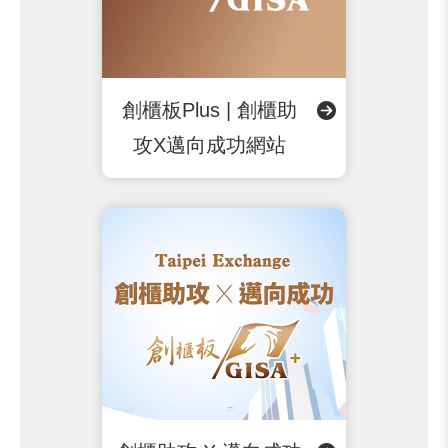
創櫃板Plus | 創櫃助
攻X邁向成功網站