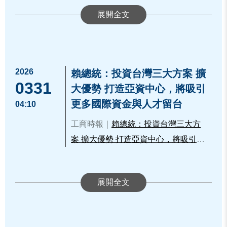
資訊來源：
https://www.tpex.org.tw/zh-
畫」成員於4月8日專程至櫃買中心
w/storage/about_event/gisaplus/inde
運合規性及財務透明度，協助企業順
中心成立31年來，依企業不同發展階
tw/about/company/press/detail.html?2
(Taipei Exchange)參訪取經。本次活
x.htm
利登錄創櫃板。
段打造多層次的市場架構，旨在成為
2765
動由全國商總楊琦琳主任帶領約50位
本次活動除由櫃買中心何藹然組長及
陪伴企業共同成長的策略夥伴。截至
來自餐飲、綠能、生技、科技及寵物
張亞威專員介紹多層次市場功能，幫
目前，櫃買中心已成功協助超過2,600
精品等多元產業的企業創辦人與高階
助CEO們瞭解資本市場資源外，更特
家公司進入資本市場。其中，專為微
2026
櫃買中心期許透過此次交流，能讓更
賴總統：投資台灣三大方案 擴
主管前往，深入了解櫃買中心多層次
別邀請元勛國際股份有限公司董事長
0331
型及中小新創企業設計的「創櫃板」
多具潛力的中小微企業善用櫃買平
大優勢 打造亞資中心，將吸引
市場架構及相關資源，為企業發展注
吳志賢進行成功案例分享，吳董事長
成立至今已邁入第12年，累計輔導超
台，穩健前行，持續提升公司價值與
更多國際資金與人才留台
04:10
入成長動能。
旗下有3家公司登錄創櫃板，其中元勛
過587家企業 。在這些企業中，已有
競爭力，為國家經濟發展貢獻一已之
工商時報｜
賴總統：投資台灣三大方
國際已經公開發行並正邁入更好的階
34家成功邁向公開發行與興櫃，更有8
力。
案 擴大優勢 打造亞資中心，將吸引更
段，他的實務經驗分享極具參考價
家從創櫃板一路成長，最終完成上櫃
多國際資金與人才留台
值。另外針對企業擴張時期面臨的挑
或上市掛牌。林主秘強調，櫃買中心
戰，亦安排資誠聯合會計師事務所張
不僅是交易平台，更致力於協助企業
珍綺副總進行專題課程，內容涵蓋公
循序建立制度、累積市場信任，陪伴
司治理、財務架構及公司價值等核心
企業由微型變大型，經營之路走得更
議題，協助CEO們在追求業績成長的
穩更遠。