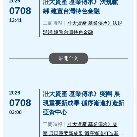
2026
壯大資產 基業傳承》法規鬆
舉。參與公司於會中分享其核心價值
0708
綁 建置台灣特色金融
及技術，並深入瞭解創櫃板輔導資
13:41
源，現場氣氛熱絡，有效凝聚創新生
工商時報｜⁠
壯大資產 基業傳承》法規
態圈能量。
鬆綁 建置台灣特色金融
櫃買中心長期支持中小微企業與新創
公司發展，並鼓勵中小企業以創櫃板
為起點，逐步邁向興櫃及上櫃等資本
市場，而創櫃板制度正是協助企業在
品牌發展初期提升知名度與信任度的
重要平台。此次交流活動中，櫃買中
2026
壯大資產 基業傳承》突圍 展
心代表深入介紹創櫃板制度、登錄流
0708
現重要新成果 循序漸進打造新
程與輔導資源內容，安永聯合會計師
亞資中心
03:00
事務所專業團隊亦於會中介紹其提供
之會計及內部控制制度等諮詢與輔導
工商時報｜
壯大資產 基業傳承》突
服務，藉由提升企業營運合規性及財
圍 展現重要新成果 循序漸進打造新亞