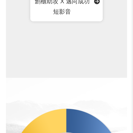
創櫃助攻 X 邁向成功
短影音